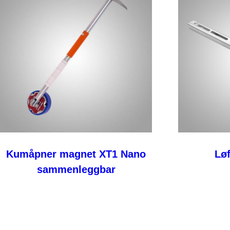
Kumåpner magnet XT1 Nano
Lø
sammenleggbar
Les mer