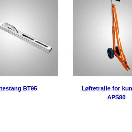
ftestang BT95
Løftetralle for ku
APS80
Les mer
Les mer