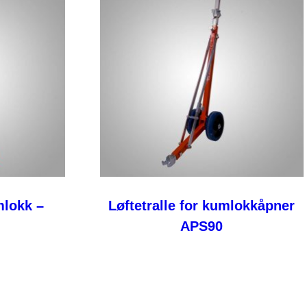
mlokk –
Løftetralle for kumlokkåpner
APS90
Les mer