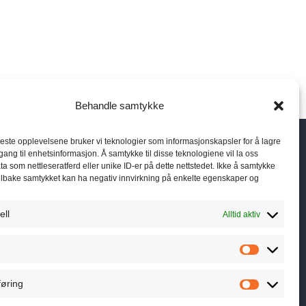
Behandle samtykke
beste opplevelsene bruker vi teknologier som informasjonskapsler for å lagre
ilgang til enhetsinformasjon. Å samtykke til disse teknologiene vil la oss
a som nettleseratferd eller unike ID-er på dette nettstedet. Ikke å samtykke
 tilbake samtykket kan ha negativ innvirkning på enkelte egenskaper og
Post og besøksadresse
ell
Alltid aktiv
Østre strandvei 54
3482 Tofte
Statistik
Org.nr: 917 692 858
øring
Markedsf