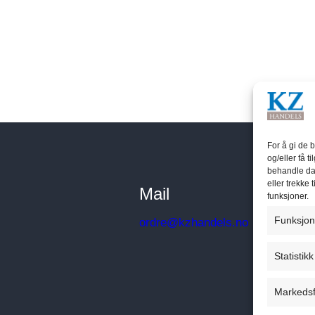
Les mer
For å gi de 
og/eller få t
behandle dat
eller trekke
Mail
funksjoner.
Funksjon
ordre@kzhandels.no
Statistikk
Markedsf