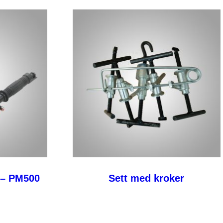
 – PM500
Sett med kroker
Les mer