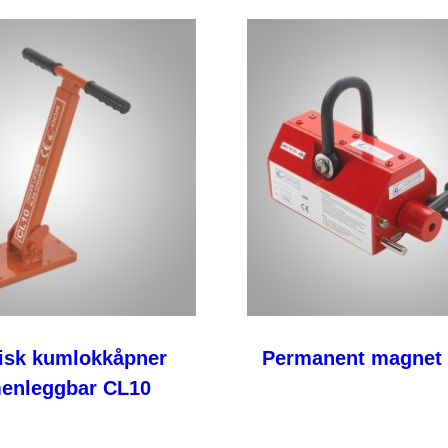
isk kumlokkåpner
Permanent magnet
enleggbar CL10
Les mer