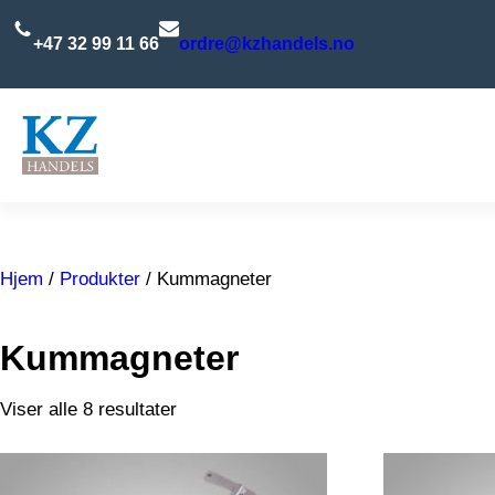
Hopp
til
+47 32 99 11 66
ordre@kzhandels.no
innhold
Hjem
/
Produkter
/ Kummagneter
Kummagneter
Viser alle 8 resultater