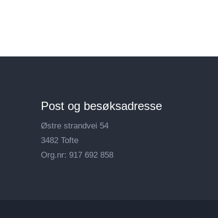
Post og besøksadresse
Østre strandvei 54
3482 Tofte
Org.nr: 917 692 858