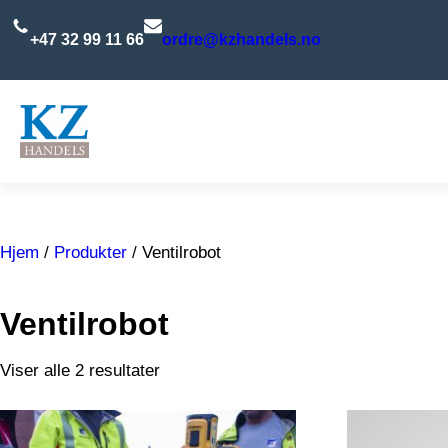
Hopp
til
+47 32 99 11 66
ordre@kzhandels.no
innhold
Hjem
/
Produkter
/ Ventilrobot
Ventilrobot
Viser alle 2 resultater