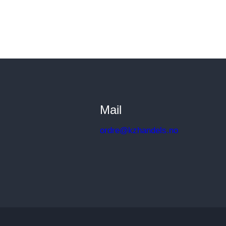
Mail
ordre@kzhandels.no