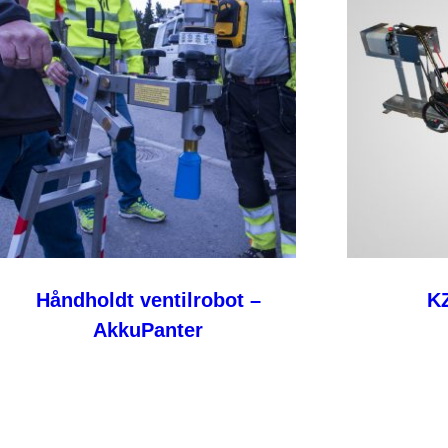
Håndholdt ventilrobot –
KZ
AkkuPanter
Les mer