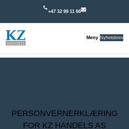
+47 32 99 11 66
Meny
Nyhetsbrev
PERSONVERNERKLÆRING
FOR KZ HANDELS AS