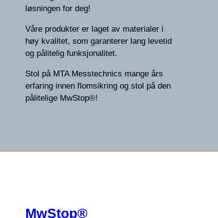
løsningen for deg!
Våre produkter er laget av materialer i
høy kvalitet, som garanterer lang levetid
og pålitelig funksjonalitet.
Stol på MTA Messtechnics mange års
erfaring innen flomsikring og stol på den
pålitelige MwStop®!
MwStop®