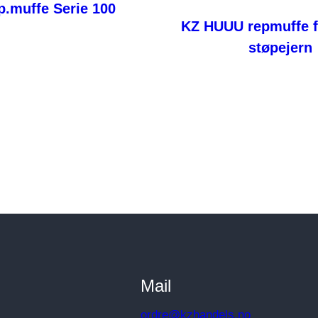
p.muffe Serie 100
KZ HUUU repmuffe fo
støpejern
Les mer
Les mer
Mail
ordre@kzhandels.no