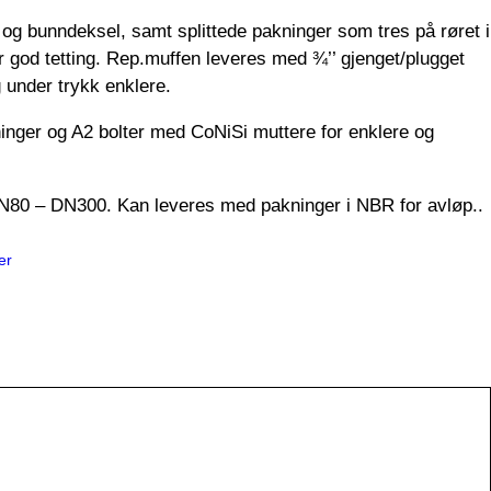
- og bunndeksel, samt splittede pakninger som tres på røret i
r
god tetting. Rep.muffen leveres med ¾’’ gjenget/plugget
g under trykk enklere.
ger og A2 bolter med CoNiSi muttere for enklere og
N80 – DN300. Kan leveres med pakninger i NBR for avløp..
er