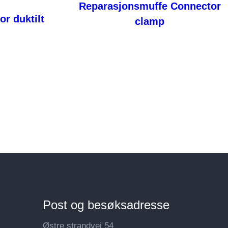
Reparasjonsmuffe Connector
r duktilt
clamp
Les mer
Post og besøksadresse
Østre strandvei 54